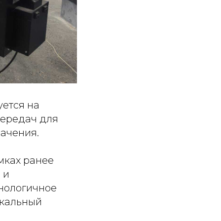
ется на
передач для
ачения.
мках ранее
 и
нологичное
икальный