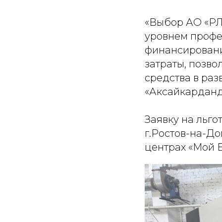
«Выбор АО «РЛ
уровнем профе
финансировани
затраты, позв
средства в раз
«Аксайкарданд
Заявку на льго
г.Ростов-на-Дон
центрах «Мой Б