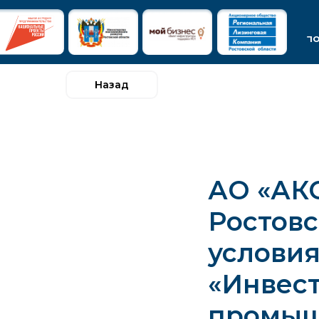
п
Назад
АО «АК
Ростовс
условия
«Инвес
промыш