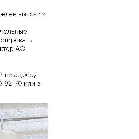
овлен высоким
ачальные
естировать
ектор АО
и по адресу
0-82-70 или в