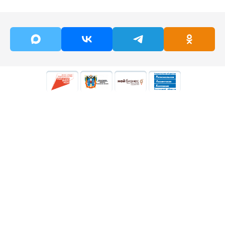
Кого
Вопросы
поддерживаем
Услуги
Документы
Истории
Противодействие
поддержки
коррупции
Новости
Контакты
8-800-250-82-70
По общим вопросам:
info@rlc161.ru