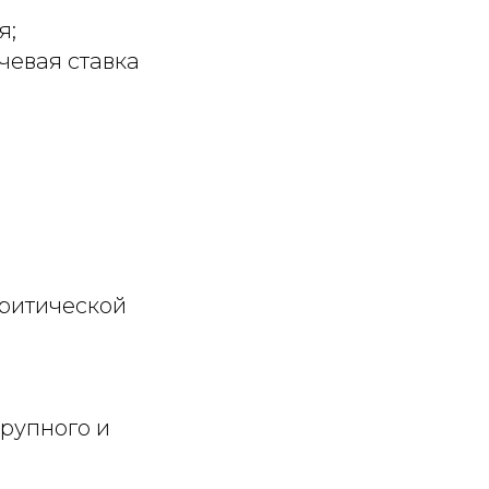
я;
чевая ставка
критической
крупного и