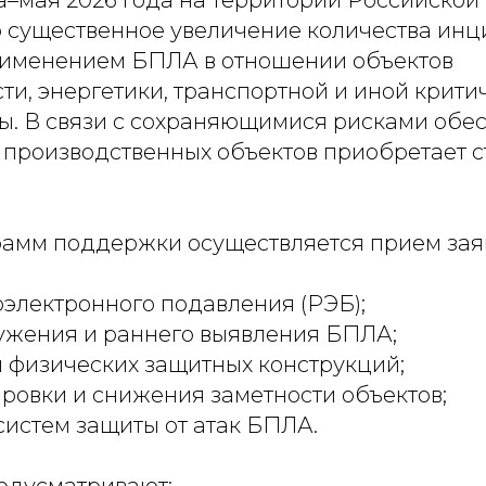
а–мая 2026 года на территории Российско
 существенное увеличение количества инц
рименением БПЛА в отношении объектов
и, энергетики, транспортной и иной крити
ы. В связи с сохраняющимися рисками обе
производственных объектов приобретает с
рамм поддержки осуществляется прием зая
оэлектронного подавления (РЭБ);
ружения и раннего выявления БПЛА;
и физических защитных конструкций;
ировки и снижения заметности объектов;
систем защиты от атак БПЛА.