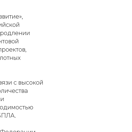
звитие»,
ийской
 продлении
нтовой
роектов,
илотных
вязи с высокой
оличества
 и
ходимостью
БПЛА.