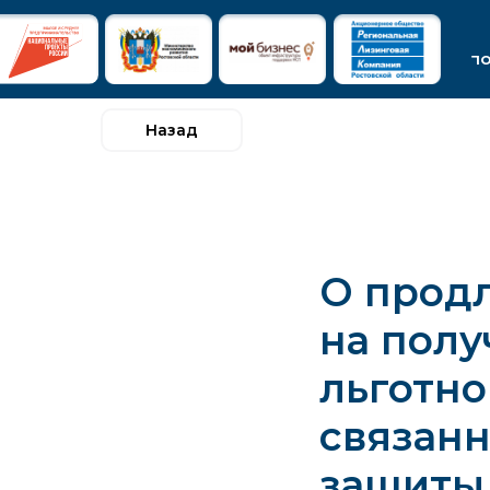
п
Назад
О продл
на полу
льготно
связанн
защиты 