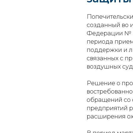
Попечительский
созданный во 
Федерации № ДК
периода прием
поддержки и л
связанных с п
воздушных суд
Решение о про
востребованно
обращений со 
предприятий р
расширения ох