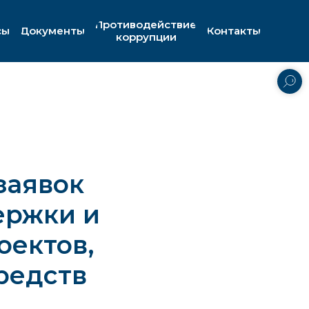
Противодействие
сы
Документы
Контакты
коррупции
заявок
ержки и
оектов,
редств