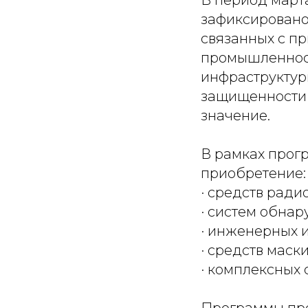
В период март
зафиксировано
связанных с п
промышленност
инфраструктур
защищенности 
значение.
В рамках прог
приобретение:
· средств ради
· систем обна
· инженерных 
· средств маск
· комплексных 