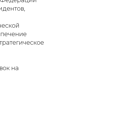
й Федерации
идентов,
ческой
спечение
тратегическое
вок на