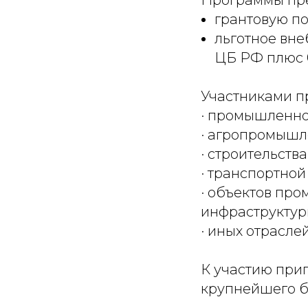
Программы пр
грантовую п
льготное вне
ЦБ РФ плюс 0
Участниками п
· промышленно
· агропромышл
· строительства
· транспортной
· объектов про
инфраструктур
· иных отрасле
К участию при
крупнейшего б