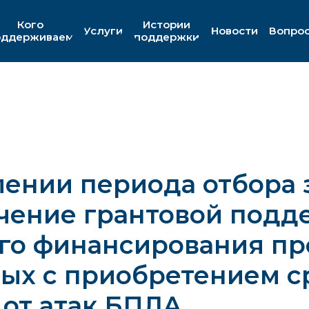
Кого
Истории
Услуги
Новости
Вопро
оддерживаем
поддержки
ении периода отбора 
чение грантовой подд
го финансирования пр
ых с приобретением с
от атак БПЛА