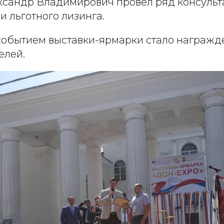
сандр Владимирович провел ряд консульт
 льготного лизинга.
обытием выставки-ярмарки стало награжд
елей.