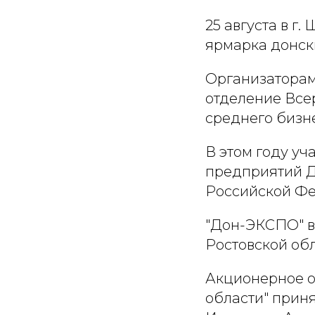
25 августа в г
ярмарка донск
Организаторам
отделение Все
среднего бизн
В этом году уч
предприятий Д
Российской Ф
"Дон-ЭКСПО" в
Ростовской об
Акционерное о
области" прин