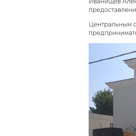
Иванищев Алек
предоставлении
Центральным с
предпринимат