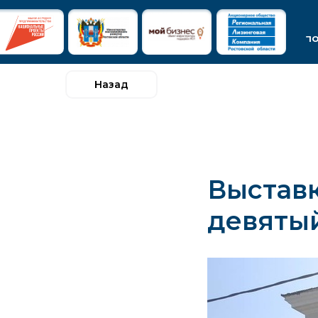
п
Назад
Выставк
девятый