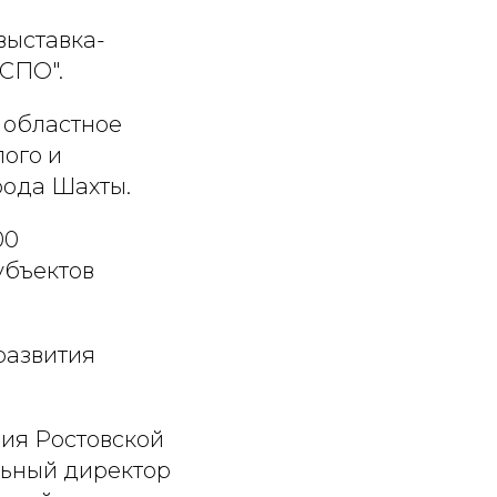
выставка-
КСПО".
 областное
ого и
ода Шахты.
00
убъектов
развития
ия Ростовской
льный директор