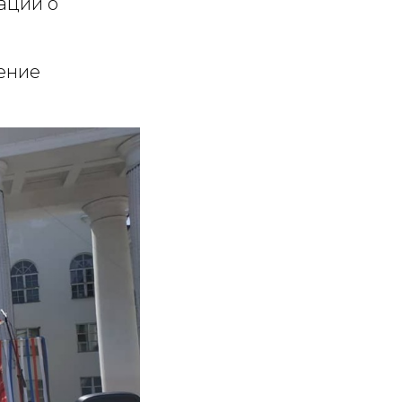
аций о
ение