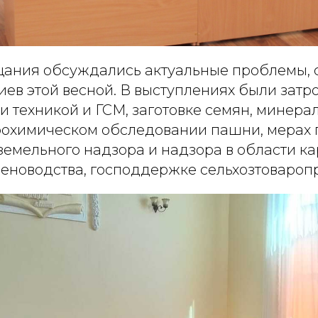
щания обсуждались актуальные проблемы,
иев этой весной. В выступлениях были зат
 техникой и ГСМ, заготовке семян, минера
рохимическом обследовании пашни, мерах
земельного надзора и надзора в области к
меноводства, господдержке сельхозтовароп