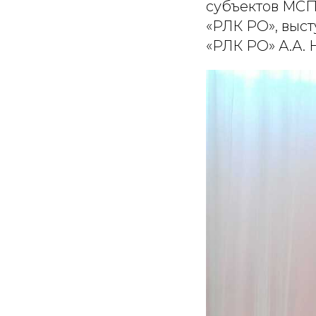
субъектов МСП
«РЛК РО», выс
«РЛК РО» А.А. 