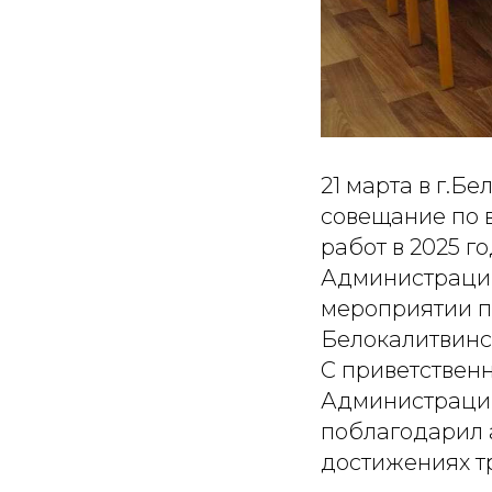
21 марта в г.Б
совещание по 
работ в 2025 г
Администрации 
мероприятии п
Белокалитвинск
С приветствен
Администрации 
поблагодарил а
достижениях тр