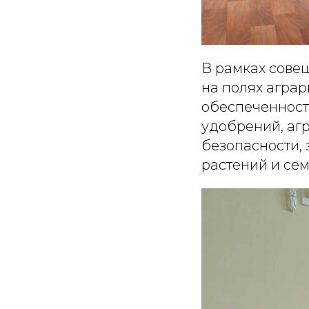
В рамках сове
на полях аграр
обеспеченности
удобрений, аг
безопасности, 
растений и се