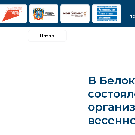
п
Назад
В Бело
состоял
органи
весенне