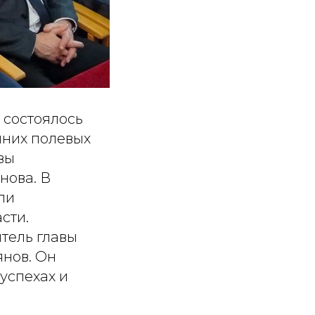
а состоялось
нних полевых
вы
нова. В
ли
сти.
тель главы
янов. Он
успехах и