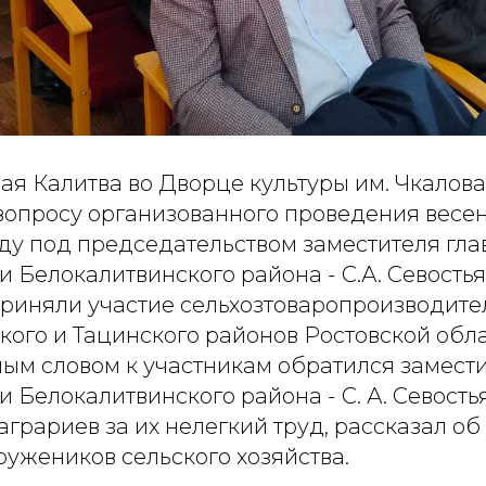
елая Калитва во Дворце культуры им. Чкалов
вопросу организованного проведения весе
оду под председательством заместителя гла
Белокалитвинского района - С.А. Севостья
риняли участие сельхозтоваропроизводите
ого и Тацинского районов Ростовской обла
ным словом к участникам обратился замести
Белокалитвинского района - С. А. Севость
грариев за их нелегкий труд, рассказал об 
ужеников сельского хозяйства.