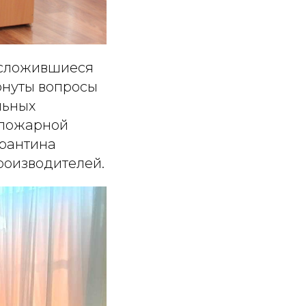
 сложившиеся
ронуты вопросы
льных
 пожарной
арантина
роизводителей.