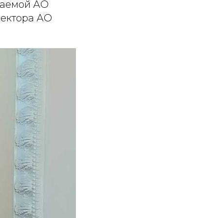
ваемой АО
ректора АО