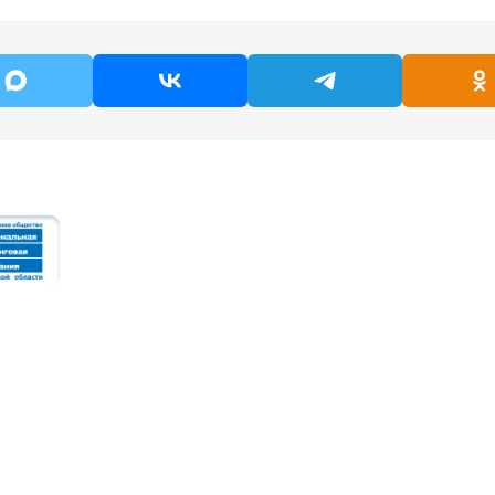
Кого
Вопросы
поддерживаем
Услуги
Документы
Истории
Противодейств
поддержки
коррупции
Новости
Контакты
2025 © Акционерное общество «Региональная лизинговая
компания Ростовской области»