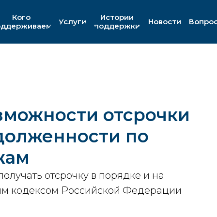
Кого
Истории
Услуги
Новости
Вопро
оддерживаем
поддержки
зможности отсрочки
долженности по
жам
олучать отсрочку в порядке и на
вым кодексом Российской Федерации