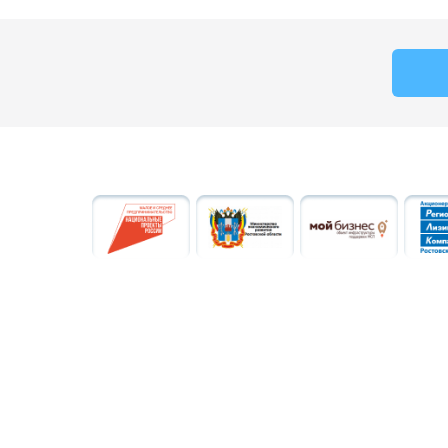
Создание сайта —
Компания «Пиксель Плюс»
Дизайн сайта —
«Бивер продакшн»