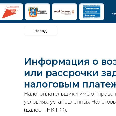
п
Назад
Информация о во
или рассрочки за
налоговым плате
Налогоплательщики имеют право п
условиях, установленных Налого
(далее – НК РФ).