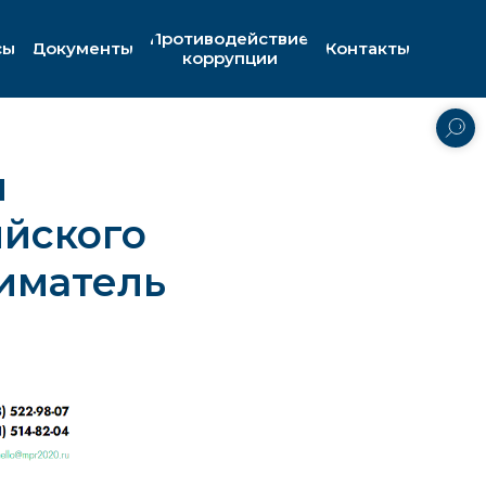
Противодействие
сы
Документы
Контакты
коррупции
и
ийского
иматель