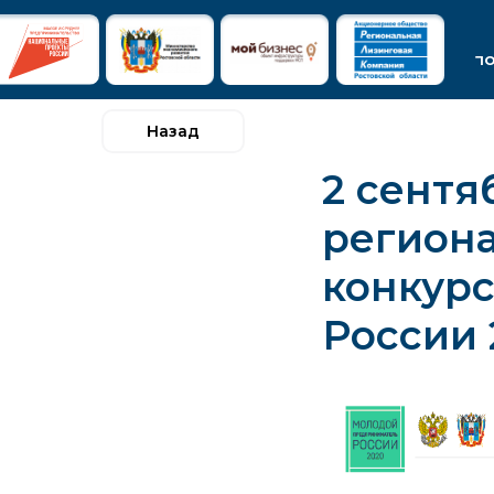
п
Назад
2 сентя
региона
конкур
России 