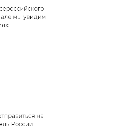
Всероссийского
нале мы увидим
ях:
отправиться на
ель России