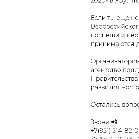
2020» в Уфу, чт
Если ты ещё не
Всероссийског
поспеши и пере
принимаются до
Организатором
агентство под
Правительства
развития Росто
Остались вопр
Звони 📲
+7(951) 514-82-