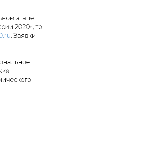
льном этапе
ии 2020», то
0.ru
. Заявки
иональное
жке
мического