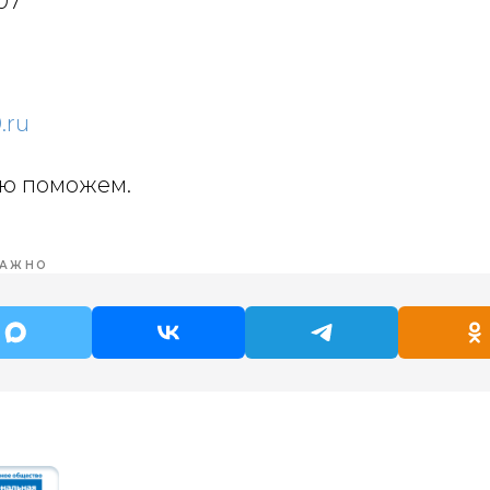
-07
.ru
ью поможем.
АЖНО
Кого
Вопросы
поддерживаем