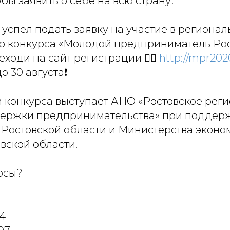
обы заявить о себе на всю страну!
 успел подать заявку на участие в региона
о конкурса «Молодой предприниматель Росс
ходи на сайт регистрации 👉🏻
http://mpr202
 30 августа❗️
 конкурса выступает АНО «Ростовское рег
держки предпринимательства» при поддер
 Ростовской области и Министерства эконо
вской области.
осы?
04