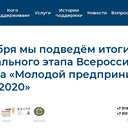
Кого
Истории
Услуги
Новости
Вопро
оддерживаем
поддержки
бря мы подведём итог
льного этапа Всеросс
са «Молодой предприн
2020»