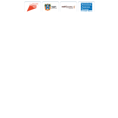
Кого
Вопросы
поддерживаем
Услуги
Документы
Истории
Противодействие
поддержки
коррупции
Новости
Контакты
8-800-250-82-70
По общим вопросам:
info@rlc161.ru
Закупки:
zakupki@rlc161.ru
г. Ростов-на-Дону, ул. Седова д. 6, 7 этаж,
помещ. 14
Пн. - Пт.: с 9:00 до 18:00
Пт. - с 9:00 до 16:45