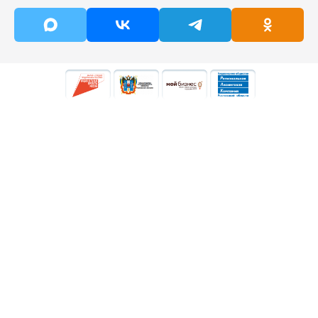
Кого
Вопросы
поддерживаем
Услуги
Документы
Истории
Противодействие
поддержки
коррупции
Новости
Контакты
8-800-250-82-70
По общим вопросам:
info@rlc161.ru
Закупки:
zakupki@rlc161.ru