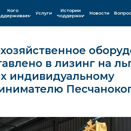
Кого
Истории
Услуги
Новости
Вопро
оддерживаем
поддержки
охозяйственное обору
авлено в лизинг на ль
ях индивидуальному
инимателю Песчаноко