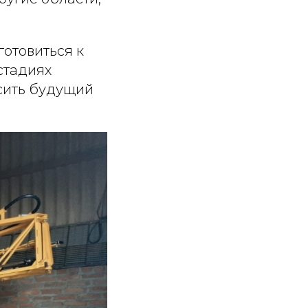
отовиться к
стадиях
сить будущий