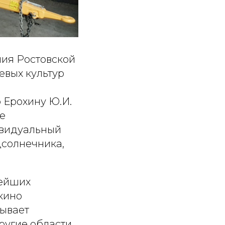
ия Ростовской
евых культур
Ерохину Ю.И.
е
ивидуальный
солнечника,
нейших
кино
тывает
ругие области,