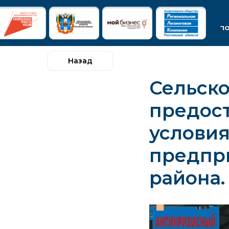
п
Назад
Сельск
предост
услови
предпр
района.