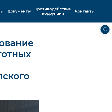
Противодействие
сы
Документы
Контакты
коррупции
дование
готных
пского