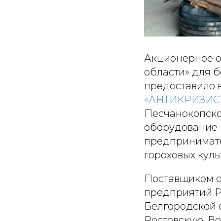
Акционерное о
области» для 
предоставило в
«АНТИКРИЗИ
Песчанокопско
оборудование 
предпринимате
гороховых куль
Поставщиком о
предприятий Р
Белгородской 
Ростовскую, В